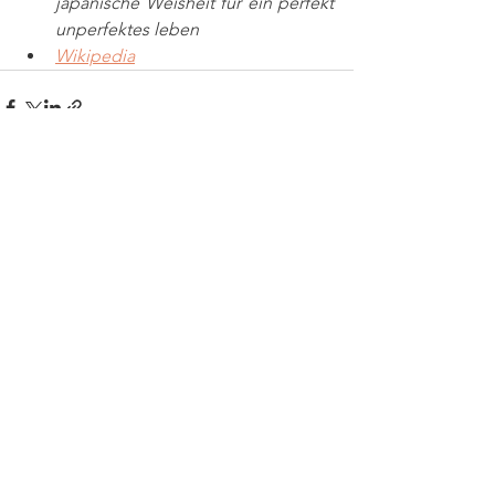
japanische Weisheit für ein perfekt 
unperfektes leben
Wikipedia
Alle ansehen
Aktuelle Beiträge