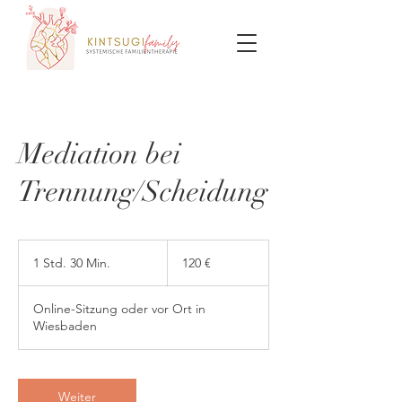
Mediation bei
Trennung/Scheidung
120
Euro
1 Std. 30 Min.
1
120 €
S
t
Online-Sitzung oder vor Ort in
d
Wiesbaden
3
0
M
i
Weiter
n